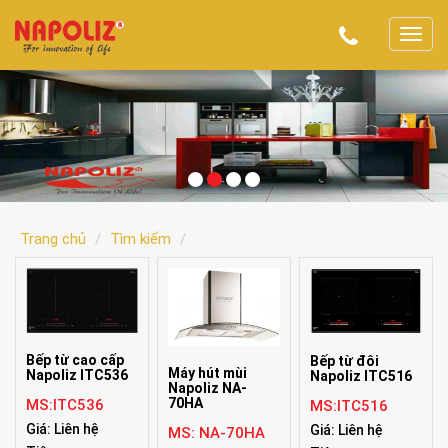
T
o
g
g
l
e
n
a
v
Trang chủ
Tìm kiếm
i
g
a
t
Bếp từ cao cấp
Bếp từ đôi
i
Máy hút mùi
Napoliz ITC536
Napoliz ITC516
o
Napoliz NA-
70HA
MS:ITC536
MS:ITC516
n
Giá: Liên hệ
Giá: Liên hệ
MS: NA-70HA