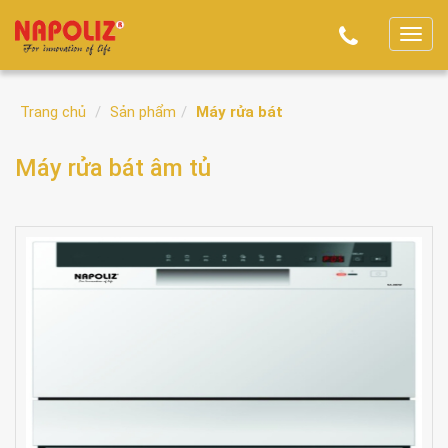
T
o
g
Trang chủ
Sản phẩm
Máy rửa bát
g
l
Máy rửa bát âm tủ
e
n
a
v
i
g
a
t
i
o
n