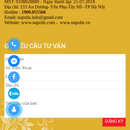
MST: 0108828889 - Ngày thành lập: 21-07-2018
Địa chỉ: 133 An Dương- Yên Phụ-Tây Hồ -TP Hà Nội
Hotline :
1900.055566
Email: napoliz.info@gmail.com
Website: www.napoliz.com - www.napoliz.vn
GỬI YÊU CẦU TƯ VẤN